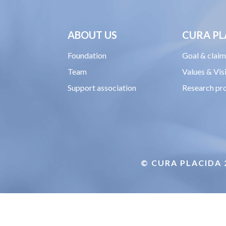
ABOUT US
CURA PL
Foundation
Goal & clai
Team
Values & Vis
Support association
Research pr
© CURA PLACIDA 