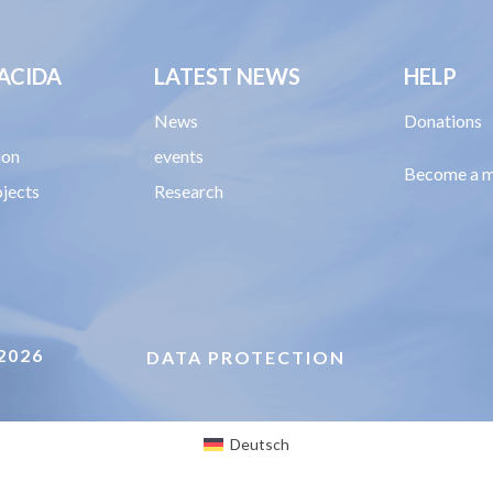
ACIDA
LATEST NEWS
HELP
m
News
Donations
ion
events
Become a 
ojects
Research
2026
DATA PROTECTION
Deutsch