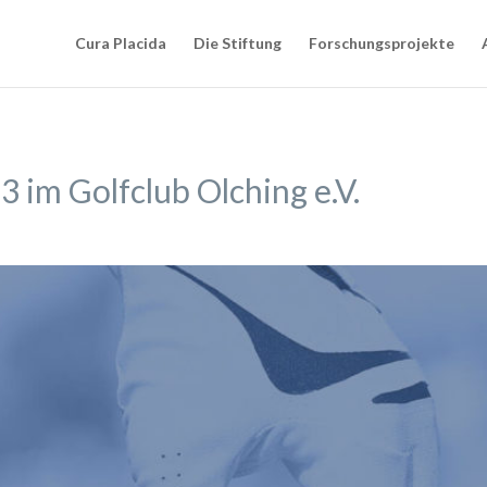
Cura Placida
Die Stiftung
Forschungsprojekte
3 im Golfclub Olching e.V.